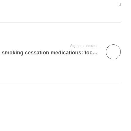
Siguiente entrada
Psychopharmacology of smoking cessation medications: focus on patients with mental health disorders