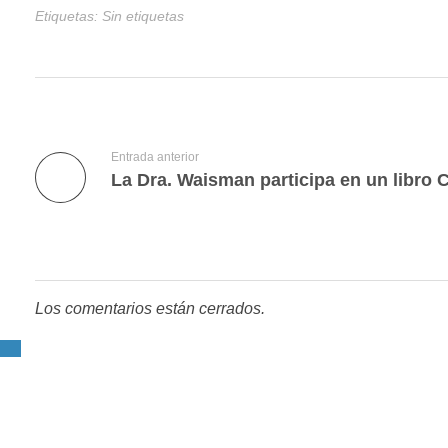
Etiquetas: Sin etiquetas
Entrada anterior
La Dra. Waisman participa en un libro 
Los comentarios están cerrados.
CENTRO NEOMED
Centro especializado en psiquiatría, psicología y neurologí