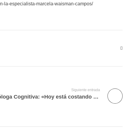
-con-la-especialista-marcela-waisman-campos/
Siguiente entrada
Marcela Waisman, Neuróloga Cognitiva: «Hoy está costando que las personas sientan placer»