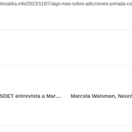
rientesaldia.info/2023/11/07/algo-mas-sobre-adicciones-jornada
La Sociedad Científica Internacional SIISDET entrevista a Marcela Waisman Campos